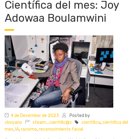
Científica del mes: Joy
Adowaa Boulamwini
4 de December de 2023
Posted by
cboyano
steam_cientific@s
científica
,
cientifica del
mes
,
IA
,
racismo
,
reconocimiento facial