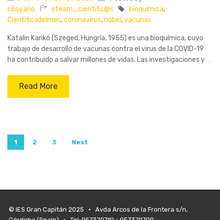
cboyano
steam_cientific@s
bioquímica
,
Cientificadelmes
,
coronavirus
,
nobel
,
vacunas
Katalin Karikó (Szeged, Hungría, 1955) es una bioquímica, cuyo
trabajo de desarrollo de vacunas contra el virus de la COVID-19
ha contribuido a salvar millones de vidas. Las investigaciones y
…
Read More
Posts
1
2
3
Next
navigation
© IES Gran Capitán 2025 • Avda Arcos de la Frontera s/n,
Córdoba (Spain) • Tel: 957379710 - 957379709