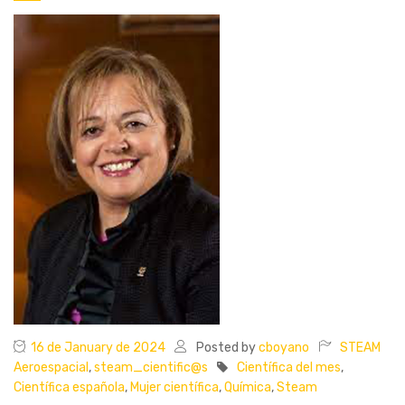
16 de January de 2024
Posted by
cboyano
STEAM
Aeroespacial
,
steam_cientific@s
Científica del mes
,
Científica española
,
Mujer científica
,
Química
,
Steam