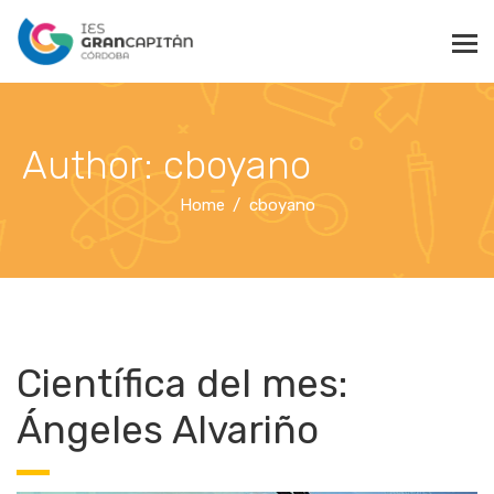
Author: cboyano
Home
cboyano
Científica del mes:
Ángeles Alvariño