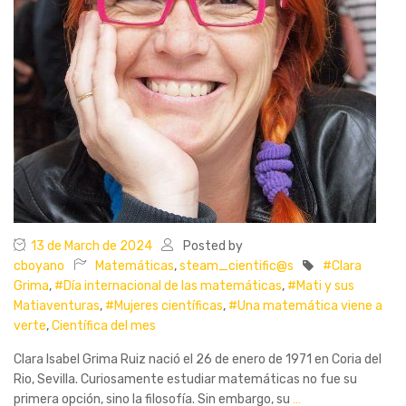
13 de March de 2024
Posted by
cboyano
Matemáticas
,
steam_cientific@s
#Clara
Grima
,
#Día internacional de las matemáticas
,
#Mati y sus
Matiaventuras
,
#Mujeres científicas
,
#Una matemática viene a
verte
,
Científica del mes
Clara Isabel Grima Ruiz nació el 26 de enero de 1971 en Coria del
Rio, Sevilla. Curiosamente estudiar matemáticas no fue su
primera opción, sino la filosofía. Sin embargo, su
…