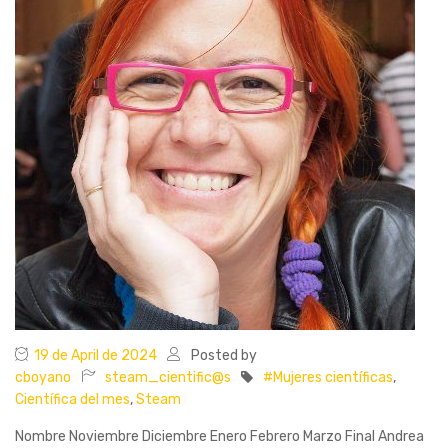
19 de April de 2024
Posted by
cboyano
steam_cientific@s
#Mujeres científicas
,
Científica del mes
,
Steam
Nombre Noviembre Diciembre Enero Febrero Marzo Final Andrea