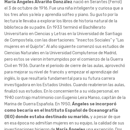
María Ángeles Alvariño González
nació en Serantes (Ferrol)
el 3 de octubre de 1916. Fue una niña inteligente y curiosa que a
los tres años ya leía y aprendía solfeo y piano. Su gusto por la
lectura le llevaba a explorar los libros de historia natural de la
biblioteca de su padre. En 1933 terminó el Bachillerato
Universitario en Ciencias y Letras en la Universidad de Santiago
de Compostela, con las disertaciones: “Insectos Sociales” y “Las
mujeres en el Quijote”. Al año siguiente comenzó sus estudios de
Ciencias Naturales en la Universidad Complutense de Madrid,
pero estos se vieron interrumpidos por el comienzo de la Guerra
Civil en 1936. Durante el periodo de cierre de las aulas, aprovechó
para mejorar su nivel de francés y empezar el aprendizaje del
inglés, lo que resultaría fundamental para su futura carrera
investigadora en los Estados Unidos. Cuando reabrieron las aulas,
finalizó sus estudios. En lo concerniente a su vida personal, en
1940 contrajo matrimonio con Eugenio Leira Manso, capitán de la
Marina de Guerra Española. En 1950,
Ángeles se incorporó
como becaria en el Instituto Español de Oceanografía
(IEO) donde estaba destinado su marido,
y a pesar de que
en esa época no admitían mujeres en su equipo, la calidad de sus
investigaciones hicieron de
María Ángeles
una excepción. Dos