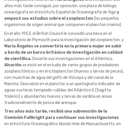
años más tarde consiguió, por oposición, una plaza de bióloga
oceanógrafa en el Instituto Español de Oceanografía de Vigo
y
empezó sus estudios sobre el zooplancton
(los pequeños
organismos de origen animal que componen el plancton marino).
En el año 1953, el British Council le concedió una beca en el
Laboratorio de Plymouth para la investigación del zooplancton, y
María Ángeles
se convertiría en la primera mujer en subir
a bordo de un barco británico de investigación en calidad
de científica.
Durante sus investigaciones en el Atlántico,
Alvariño
se inició en el estudio de varios grupos de predadores
zooplanctónicos y en el ictioplancton (huevos y larvas de peces),
con muestras de agua del golfo de Vizcaya y del canal de la
Mancha. Descubrió en el plancton a un quetognato indicador de
aguas costeras templado-cálidas del Atlántico E (Sagitta
friderici) y abundantes huevos y larvas de sardina en áreas
tradicionalmente de pesca del arenque.
Tres años más tarde, recibió una subvención de la
Comisión Fullbright para continuar sus investigaciones
en el Instituto Oceanográfico Woods Hole de Massachusetts, en