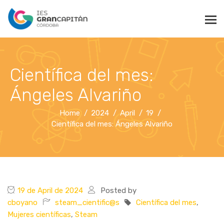
Científica del mes:
Ángeles Alvariño
Home
2024
April
19
Científica del mes: Ángeles Alvariño
19 de April de 2024
Posted by
cboyano
steam_cientific@s
Científica del mes
,
Mujeres científicas
,
Steam