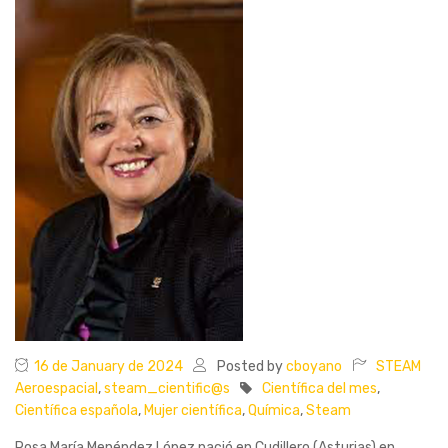
16 de January de 2024
Posted by
cboyano
STEAM
Aeroespacial
,
steam_cientific@s
Científica del mes
,
Científica española
,
Mujer científica
,
Química
,
Steam
Rosa María Menéndez López nació en Cudillero (Asturias) en