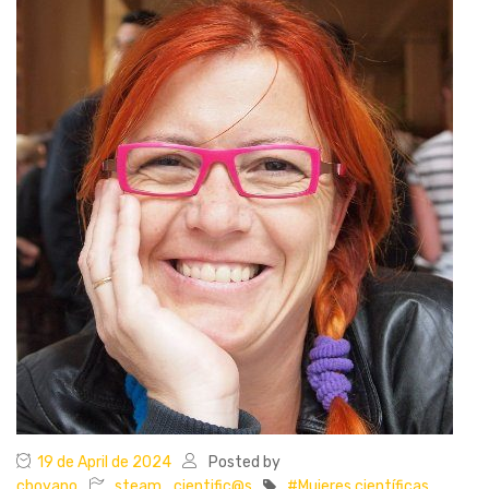
19 de April de 2024
Posted by
cboyano
steam_cientific@s
#Mujeres científicas
,