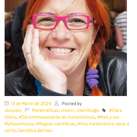
13 de March de 2024
Posted by
cboyano
Matemáticas
,
steam_cientific@s
#Clara
Grima
,
#Día internacional de las matemáticas
,
#Mati y sus
Matiaventuras
,
#Mujeres científicas
,
#Una matemática viene a
verte
,
Científica del mes