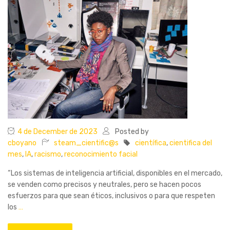
4 de December de 2023
Posted by
cboyano
steam_cientific@s
científica
,
cientifica del
mes
,
IA
,
racismo
,
reconocimiento facial
“Los sistemas de inteligencia artificial, disponibles en el mercado,
se venden como precisos y neutrales, pero se hacen pocos
esfuerzos para que sean éticos, inclusivos o para que respeten
los
…