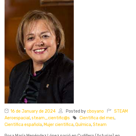
16 de January de 2024
Posted by
cboyano
STEAM
Aeroespacial
,
steam_cientific@s
Científica del mes
,
Científica española
,
Mujer científica
,
Química
,
Steam
Rosa María Menéndez López nació en Cudillero (Asturias) en