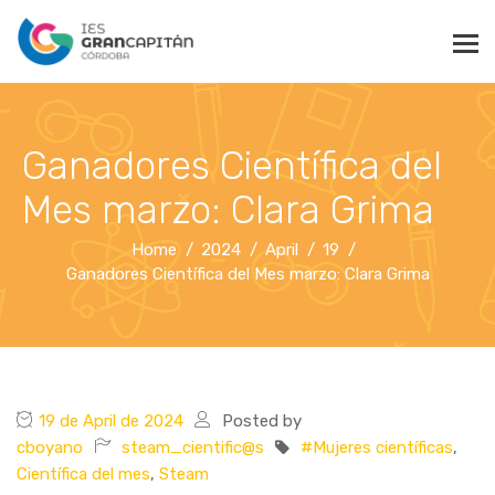
Ganadores Científica del
Mes marzo: Clara Grima
Home
2024
April
19
Ganadores Científica del Mes marzo: Clara Grima
19 de April de 2024
Posted by
cboyano
steam_cientific@s
#Mujeres científicas
,
Científica del mes
,
Steam