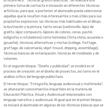
grattage, de calcomanía, objet trouvé, dripping, assemblage),
técnicas básicas de estampación, técnicas de modelado y de
volumen.
En el segundo bloque, “Diseño y publicidad”, se incidirá en el
proceso de creación, en el diseño de proyectos, así como en el
análisis crítico del lenguaje publicitario.
El tercer bloque, “Fotografía, lenguaje audiovisual y multimedia”,
se afianzarán conocimientos impartidos en la materia de
Educación Plástica, Visual y Audiovisual relacionados con
lenguaje narrativo y audiovisual. Al igual que en el primer bloque,
se iniciará al alumnado en algunas de las técnicas básicas que se
emplean en fotografía y vídeo en sus múltiples formatos, para
después poder seleccionar las más adecuadas en la realización
de producciones concretas, teniendo en cuenta el medio de
difusión al que van destinadas.
2) Motivaciones para cursarla:
La Educación plástica y Audiovisual tiene como finalidad
desarrollar en el alumnado capacidades perceptivas, expresivas
y estéticas a partir del conocimiento teórico y práctico de los