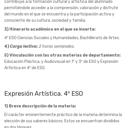
5) Vinculación con las otras materias de departamento:
Educación Plástica, y Audiovisual en 1º y 3º de ESO y Expresión
Artística en 4º de ESO.
Expresión Artística. 4º ESO
1) Breve descripción de la materia:
El carácter eminentemente práctico de la materia determina la
elección de sus saberes básicos. Estos se encuentran divididos
en dos bloques:
Técnicas gráfico-plásticas, que recoge las diferentes
técnicas artísticas que el alumnado ha de explorar,
aprendiendo a seleccionar aquellas que resulten más
adecuadas a sus propósitos expresivos.
Fotografía, lenguaje visual, audiovisual y multimedia, bloque
que permite profundizar en los aprendizajes sobre lenguaje
narrativo y audiovisual adquiridos en la materia de