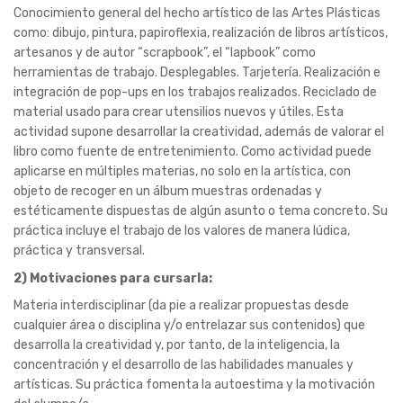
aplicarse en múltiples materias, no solo en la artística, con
objeto de recoger en un álbum muestras ordenadas y
estéticamente dispuestas de algún asunto o tema concreto. Su
práctica incluye el trabajo de los valores de manera lúdica,
práctica y transversal.
2) Motivaciones para cursarla:
Materia interdisciplinar (da pie a realizar propuestas desde
cualquier área o disciplina y/o entrelazar sus contenidos) que
desarrolla la creatividad y, por tanto, de la inteligencia, la
concentración y el desarrollo de las habilidades manuales y
artísticas. Su práctica fomenta la autoestima y la motivación
del alumno/a..
3) Itinerario académico en el que se inserta:
Para grados de Bellas Artes, Historia del Arte, Magisterio y Ciclos
Formativos de Grado Medio y Superior de Artes.
4)
Carga lectiva:
2 horas semanales.
5) Vinculación con las otras materias de departamento:
Educación Plástica, Visual y Audiovisual.