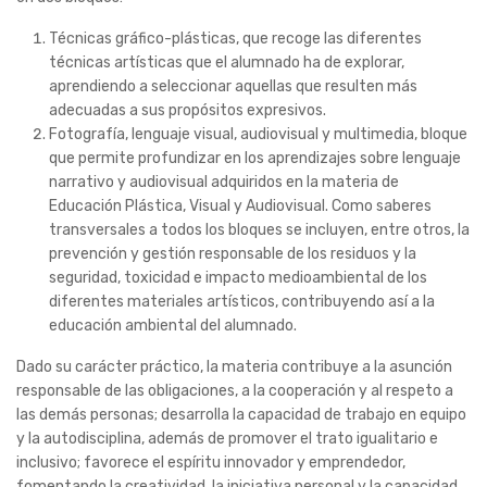
Educación Plástica, Visual y Audiovisual. Como saberes
transversales a todos los bloques se incluyen, entre otros, la
prevención y gestión responsable de los residuos y la
seguridad, toxicidad e impacto medioambiental de los
diferentes materiales artísticos, contribuyendo así a la
educación ambiental del alumnado.
Dado su carácter práctico, la materia contribuye a la asunción
responsable de las obligaciones, a la cooperación y al respeto a
las demás personas; desarrolla la capacidad de trabajo en equipo
y la autodisciplina, además de promover el trato igualitario e
inclusivo; favorece el espíritu innovador y emprendedor,
fomentando la creatividad, la iniciativa personal y la capacidad
de aprendizaje a partir de los errores cometidos; y permite
participar en el enriquecimiento del patrimonio a través de la
creación de producciones personales.
2) Motivaciones para cursarla:
En la materia de Expresión Artística se ponen en funcionamiento
diferentes procesos cognitivos, culturales, emocionales y
afectivos, haciendo que todos ellos se combinen e interactúen