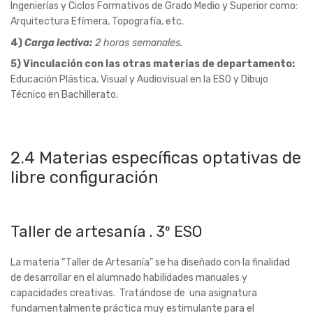
2.4 Materias específicas optativas de
libre configuración
Taller de artesanía . 3º ESO
La materia “Taller de Artesanía” se ha diseñado con la finalidad
de desarrollar en el alumnado habilidades manuales y
capacidades creativas. Tratándose de una asignatura
fundamentalmente práctica muy estimulante para el
alumnado, que encuentra gran satisfacción en la realización de
objetos únicos elaborados artesanalmente.
Trata además de acercar a los chicos y chicas a antiguas
tradiciones y oficios de nuestra tierra lamentablemente caídas
en el olvido, apartadas por el diseño industrial: la cerámica, la
cestería, la pintura en tela y en vidrio y a la creación y decoración
de objetos aparentemente sin valor con la intención de
reciclarlos y convertirlos en objetos únicos.