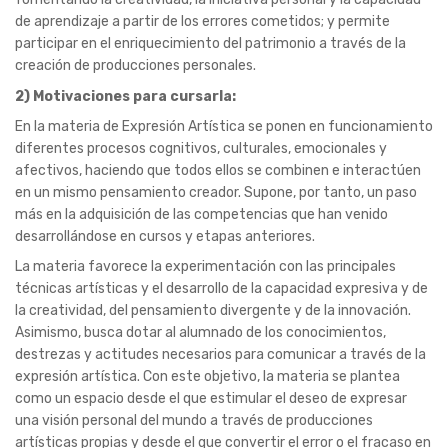
en un mismo pensamiento creador. Supone, por tanto, un paso
más en la adquisición de las competencias que han venido
desarrollándose en cursos y etapas anteriores.
La materia favorece la experimentación con las principales
técnicas artísticas y el desarrollo de la capacidad expresiva y de
la creatividad, del pensamiento divergente y de la innovación.
Asimismo, busca dotar al alumnado de los conocimientos,
destrezas y actitudes necesarios para comunicar a través de la
expresión artística. Con este objetivo, la materia se plantea
como un espacio desde el que estimular el deseo de expresar
una visión personal del mundo a través de producciones
artísticas propias y desde el que convertir el error o el fracaso en
una oportunidad de aprendizaje. El análisis y la evaluación de los
procesos de creación, de las experiencias vividas, de las
estrategias y medios utilizados, de los errores cometidos y los
progresos obtenidos ayudarán al alumnado a tomar conciencia
de la creatividad como medio de conocimiento y de resolución
de problemas. Esta toma de conciencia, a su vez, favorecerá la
reinversión de los aprendizajes en situaciones análogas o en
otros contextos.