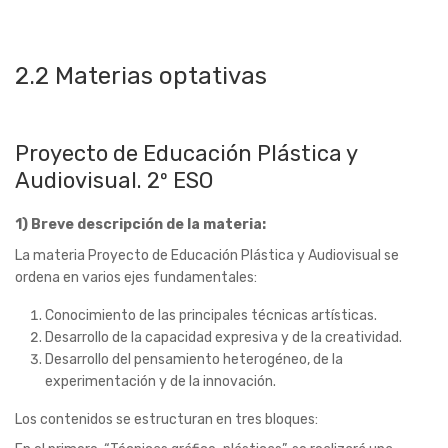
1) Breve descripción de la materia:
La materia Proyecto de Educación Plástica y Audiovisual se
ordena en varios ejes fundamentales:
Conocimiento de las principales técnicas artísticas.
Desarrollo de la capacidad expresiva y de la creatividad.
Desarrollo del pensamiento heterogéneo, de la
experimentación y de la innovación.
Los contenidos se estructuran en tres bloques:
En el primero, “Técnicas gráfico-plásticas”, se realizará una
primera toma de contacto e iniciación en diferentes técnicas
artísticas, para que, a posteriori, el alumnado pueda seleccionar
aquellas que le resulten más interesantes o más útiles para sus
propósitos expresivos: las técnicas más habituales en el dibujo,
la ilustración y la pintura, tanto secas (carboncillo, lápiz de
grafito, lápiz compuesto, lápices de colores, ceras, pastel,
bolígrafos o rotuladores) como húmedas (tinta china, acuarela o
gouache), técnicas alternativas y mixtas (collage, frottage,