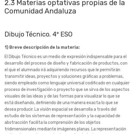
El Dibujo Técnico es un medio de expresión indispensable para el
desarrollo del proceso de diseño y fabricación de productos, con
el que el alumnado irá adquiriendo recursos que le permitirán
transmitir ideas, proyectos y soluciones gráficas a problemas,
siendo empleado como lenguaje universal codificado en cualquier
proceso de investigación o proyecto que se sirva de los aspectos
visuales de las ideas y de las formas para visualizar lo que se
está diseñando, definiendo de una manera exacta lo que se
desea producir. La visión espacial se desarrolla a través del
estudio de los sistemas de representación y la capacidad de
abstracción facilita la comprensión de los objetos
tridimensionales mediante imágenes planas. La representación
gráfica de espacios o productos es abordada de manera
sistemática elaborando documentos técnicos normalizados que
pueden implicar proyectos de diseño gráfico, arquitectónico o
industrial.
2) Motivaciones para cursarla:
Materia que desarrolla destrezas en el manejo de cantidades,
cálculos, mediciones, tamaños y proporciones; en cuanto al
análisis de la forma y el espacio: posiciones relativas entre