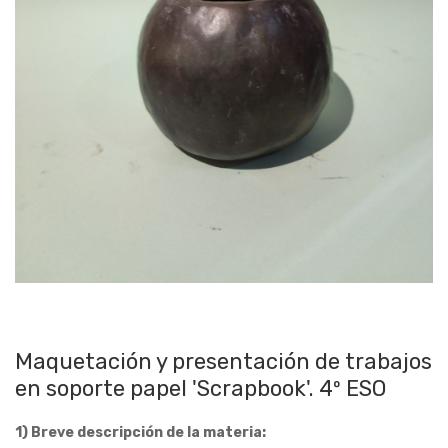
Maquetación y presentación de trabajos
en soporte papel 'Scrapbook'. 4º ESO
1) Breve descripción de la materia:
Conocimiento general del hecho artístico de las Artes Plásticas
como: dibujo, pintura, papiroflexia, realización de libros artísticos,
artesanos y de autor “scrapbook”, el “lapbook” como
herramientas de trabajo. Desplegables. Tarjetería. Realización e
integración de pop-ups en los trabajos realizados. Reciclado de
material usado para crear utensilios nuevos y útiles. Esta
actividad supone desarrollar la creatividad, además de valorar el
libro como fuente de entretenimiento. Como actividad puede