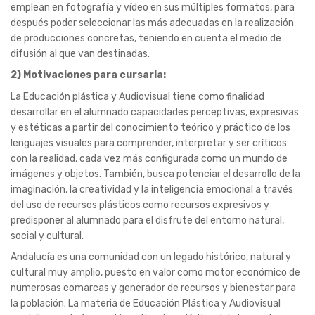
lenguajes visuales para comprender, interpretar y ser críticos
con la realidad, cada vez más configurada como un mundo de
imágenes y objetos. También, busca potenciar el desarrollo de la
imaginación, la creatividad y la inteligencia emocional a través
del uso de recursos plásticos como recursos expresivos y
predisponer al alumnado para el disfrute del entorno natural,
social y cultural.
Andalucía es una comunidad con un legado histórico, natural y
cultural muy amplio, puesto en valor como motor económico de
numerosas comarcas y generador de recursos y bienestar para
la población. La materia de Educación Plástica y Audiovisual
contribuye a la formación cultural y artística del alumnado
permitiéndole acceder a la comprensión, valoración y disfrute
del mundo en el que se encuentra y la participación activa y
consciente de su cultura, sociedad y familia.
3) Itinerario académico en el que se inserta:
4º ESO Ciencias Sociales y Humanidades, Bachillerato de Artes.
4)
Carga lectiva:
2 horas semanales.