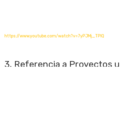
https://www.youtube.com/watch?v=7yPJMj_TPIQ
3. Referencia a Proyectos u
otras iniciativas fuertemente
ligadas al Departamento de
Física y Química
Semana de la Ciencia
Tiene como objetivo acercar la ciencia al alumnado y crear un
espacio donde tanto los divulgadores como receptores son