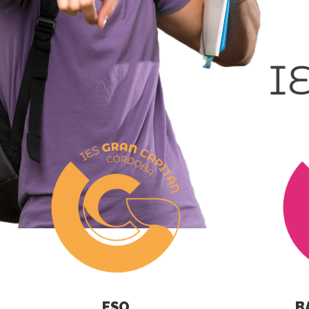
ESO
B