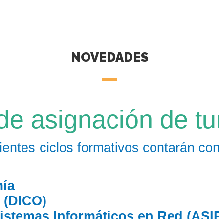
NOVEDADES
 de asignación de t
uientes ciclos formativos contarán co
mía
 (DICO)
istemas Informáticos en Red (ASI