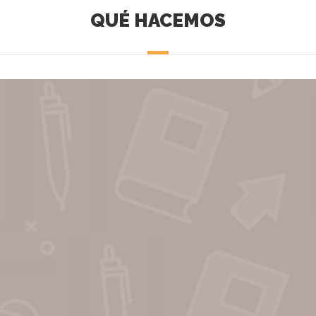
QUÉ HACEMOS
caracterizado por
implicado en la
a implicación en
iativas
torno de formación
los aspectos de su vida