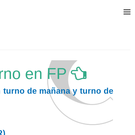
urno en FP
n
turno de mañana y turno de
R)