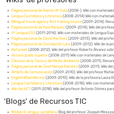
Página personal de Ramón Mª Sola
(2008-). Wiki con materiales
Lengua Castellana y Literatura
(2008-2014) Wiki con materiale
Bilingual travel agency first training course
(2009-2014). Recurs
Página personal de Raúl Márquez
(2009-2014). Wiki del profeso
4º Lengua ESO
(2011-2014). Wiki con materiales de Lengua Esp
Página personal de David Martínez
(2009-2013). Wiki del profes
Página personal de Concepción Lara
(2009-2012). Wiki de la pr
Naturweb
(2008-2012). Wiki del profesor Roberto Álvarez sobr
Acceso grado superior
(2008-2011) Wiki con materiales de Leng
Ciencias de la Tierra y del Medio Ambiente
(2008-2011). Recurso
Página personal de José Manuel Ramírez
(2009-2011). Wiki del
Ámbito de Comunicación
(2009-2010). Wiki del profesor Matía
English4Bachillerato
(2009-2010). Wiki de la profesora Laura Du
Lengua Castellana y Literatura
(2008-2018). Wiki con material
Wiki del ACT
(2011-2018). Wiki del profesor Antonio Gómez para
‘Blogs’ de Recursos TIC
Módulo II. Lengua castellana
. Blog del profesor Joaquín Mesa p