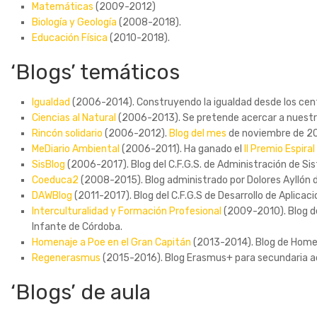
Matemáticas
(2009-2012)
Biología y Geología
(2008-2018).
Educación Física
(2010-2018).
‘Blogs’ temáticos
Igualdad
(2006-2014). Construyendo la igualdad desde los cen
Ciencias al Natural
(2006-2013). Se pretende acercar a nuestr
Rincón solidario
(2006-2012).
Blog del mes
de noviembre de 201
MeDiario Ambiental
(2006-2011). Ha ganado el
II Premio Espiral
SisBlog
(2006-2017). Blog del C.F.G.S. de Administración de Sis
Coeduca2
(2008-2015). Blog administrado por Dolores Ayllón 
DAWBlog
(2011-2017). Blog del C.F.G.S de Desarrollo de Aplicaci
Interculturalidad y Formación Profesional
(2009-2010). Blog del
Infante de Córdoba.
Homenaje a Poe en el Gran Capitán
(2013-2014). Blog de Homen
Regenerasmus
(2015-2016). Blog Erasmus+ para secundaria a
‘Blogs’ de aula