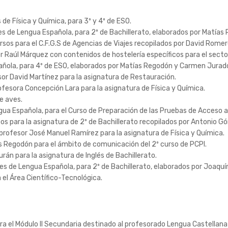
 de Física y Química, para 3º y 4º de ESO.
s de Lengua Española, para 2º de Bachillerato, elaborados por Matías
os para el C.F.G.S de Agencias de Viajes recopilados por David Romer
r Raúl Márquez con contenidos de hostelería específicos para el sector
añola, para 4º de ESO, elaborados por Matías Regodón y Carmen Jurad
or David Martínez para la asignatura de Restauración.
ofesora Concepción Lara para la asignatura de Física y Química.
e aves.
ua Española, para el Curso de Preparación de las Pruebas de Acceso a
s para la asignatura de 2º de Bachillerato recopilados por Antonio G
 profesor José Manuel Ramírez para la asignatura de Física y Química.
s Regodón para el ámbito de comunicación del 2º curso de PCPI.
rán para la asignatura de Inglés de Bachillerato.
es de Lengua Española, para 2º de Bachillerato, elaborados por Joaquí
 el Área Científico-Tecnológica.
ara el Módulo II Secundaria destinado al profesorado Lengua Castellana