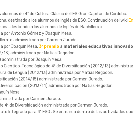
os alumnos de 4º de Cultura Clásica del IES Gran Capitán de Córdoba.
ona, destinado a los alumnos de Inglés de ESO. Continuación del wiki
En
mona, destinado a los alumnos de Inglés de Bachillerato.
rada por Antonio Gómez y Joaquín Mesa.
hillerato administrada por Carmen Jurado.
ada por Joaquín Mesa.
3º premio
a materiales educativos innovad
012/13) administrada por Matías Regodón.
3) administrada por Joaquín Mesa.
ito Cientico-Tecnológico de 4º de Diversificación (2012/13) administra
natura de Lengua (2012/13) administrada por Matías Regodón.
versificación (2014/15) administrada por Carmen Jurado.
e Diversificación (2013/14) administrada por Matías Regodón.
aquín Mesa.
 administrada por Carmen Jurado.
de 4º de Diversificación administrada por Carmen Jurado.
yecto Integrado para 4º ESO . Se enmarca dentro de las actividades qu