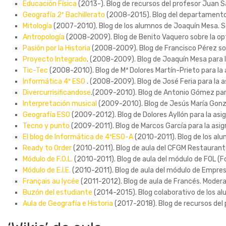
Educación Física
(2013-). Blog de recursos del profesor Juan 
Geografía 2º Bachillerato
(2008-2015). Blog del departamento 
Mitología
(2007-2010). Blog de los alumnos de Joaquín Mesa. So
Antropología
(2008-2009). Blog de Benito Vaquero sobre la opt
Pasión por la Historia
(2008-2009). Blog de Francisco Pérez so
Proyecto Integrado
. (2008-2009). Blog de Joaquín Mesa para l
Tic-Tec
(2008-2010). Blog de Mª Dolores Martín-Prieto para la 
Informática 4º ESO
. (2008-2009). Blog de José Feria para la 
Divercurrisificandose
.(2009-2010). Blog de Antonio Gómez para 
Interpretación musical
(2009-2010). Blog de Jesús María Gonzá
Geografía ESO
(2009-2012). Blog de Dolores Ayllón para la asig
Tecno y punto
(2009-2011). Blog de Marcos García para la asig
El blog de Informática de 4ºESO-A
(2010-2011). Blog de los alu
Ready to Order
(2010-2011). Blog de aula del CFGM Restaurante
Módulo de F.O.L.
(2010-2011). Blog de aula del módulo de FOL (
Módulo de E.I.E.
(2010-2011). Blog de aula del módulo de Empre
Français au lycée
(2011-2012). Blog de aula de Francés. Moder
Buzón del estudiante
(2014-2015). Blog colaborativo de los al
Aula de Geografía e Historia
(2017-2018). Blog de recursos del 