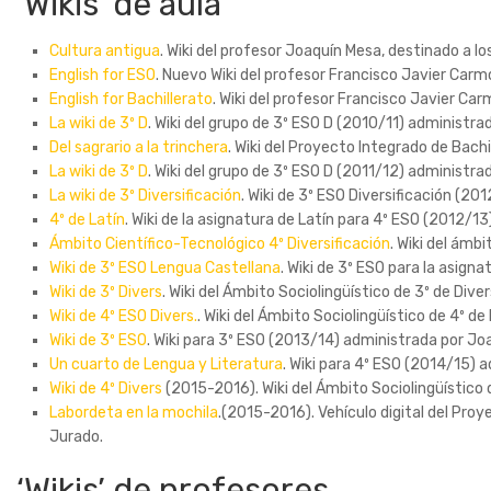
‘Wikis’ de aula
Cultura antigua
. Wiki del profesor Joaquín Mesa, destinado a l
English for ESO
. Nuevo Wiki del profesor Francisco Javier Carm
English for Bachillerato
. Wiki del profesor Francisco Javier Car
La wiki de 3º D
. Wiki del grupo de 3º ESO D (2010/11) administ
Del sagrario a la trinchera
. Wiki del Proyecto Integrado de Bac
La wiki de 3º D
. Wiki del grupo de 3º ESO D (2011/12) administr
La wiki de 3º Diversificación
. Wiki de 3º ESO Diversificación (2
4º de Latín
. Wiki de la asignatura de Latín para 4º ESO (2012/1
Ámbito Científico-Tecnológico 4º Diversificación
. Wiki del ámb
Wiki de 3º ESO Lengua Castellana
. Wiki de 3º ESO para la asig
Wiki de 3º Divers
. Wiki del Ámbito Sociolingüístico de 3º de Di
Wiki de 4º ESO Divers.
. Wiki del Ámbito Sociolingüístico de 4º d
Wiki de 3º ESO
. Wiki para 3º ESO (2013/14) administrada por Jo
Un cuarto de Lengua y Literatura
. Wiki para 4º ESO (2014/15)
Wiki de 4º Divers
(2015-2016). Wiki del Ámbito Sociolingüístico 
Labordeta en la mochila
.(2015-2016). Vehículo digital del Pro
Jurado.
‘Wikis’ de profesores