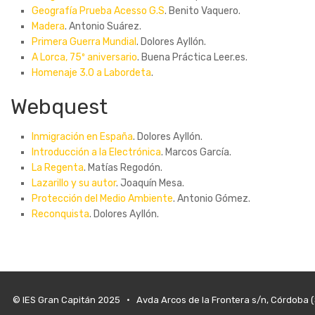
Geografía Prueba Acesso G.S
. Benito Vaquero.
Madera
. Antonio Suárez.
Primera Guerra Mundial
. Dolores Ayllón.
A Lorca, 75º aniversario
. Buena Práctica Leer.es.
Homenaje 3.0 a Labordeta
.
Webquest
Inmigración en España
. Dolores Ayllón.
Introducción a la Electrónica
. Marcos García.
La Regenta
. Matías Regodón.
Lazarillo y su autor
. Joaquín Mesa.
Protección del Medio Ambiente
. Antonio Gómez.
Reconquista
. Dolores Ayllón.
© IES Gran Capitán 2025 • Avda Arcos de la Frontera s/n, Córdoba 