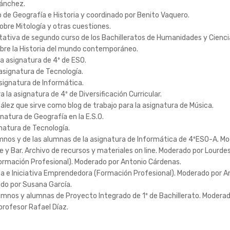
Sánchez.
de Geografía e Historia y coordinado por Benito Vaquero.
bre Mitología y otras cuestiones.
ativa de segundo curso de los Bachilleratos de Humanidades y Cienci
bre la Historia del mundo contemporáneo.
a asignatura de 4º de ESO.
asignatura de Tecnología.
asignatura de Informática.
la asignatura de 4º de Diversificación Curricular.
lez que sirve como blog de trabajo para la asignatura de Música.
natura de Geografía en la E.S.O.
natura de Tecnología.
mnos y de las alumnas de la asignatura de Informática de 4ºESO-A. Mod
 y Bar. Archivo de recursos y materiales on line. Moderado por Lourde
Formación Profesional). Moderado por Antonio Cárdenas.
sa e Iniciativa Emprendedora (Formación Profesional). Moderado por A
ado por Susana García.
umnos y alumnas de Proyecto Integrado de 1º de Bachillerato. Moderad
profesor Rafael Díaz.