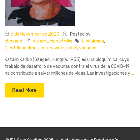
6 de November de 2023
Posted by
cboyano
steam_cientific@s
bioquímica
,
Cientificadelmes
,
coronavirus
,
nobel
,
vacunas
Katalin Karikó (Szeged, Hungría, 1955) es una bioquímica, cuyo
trabajo de desarrollo de vacunas contra el virus de la COVID-19
ha contribuido a salvar millones de vidas. Las investigaciones y
…
Read More
© IES Gran Capitán 2025 • Avda Arcos de la Frontera s/n,