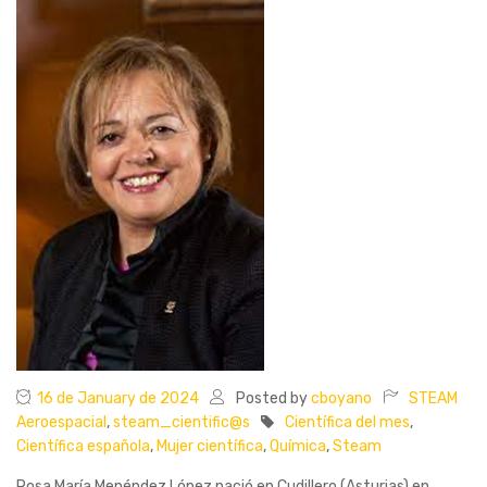
16 de January de 2024
Posted by
cboyano
STEAM
Aeroespacial
,
steam_cientific@s
Científica del mes
,
Científica española
,
Mujer científica
,
Química
,
Steam
Rosa María Menéndez López nació en Cudillero (Asturias) en