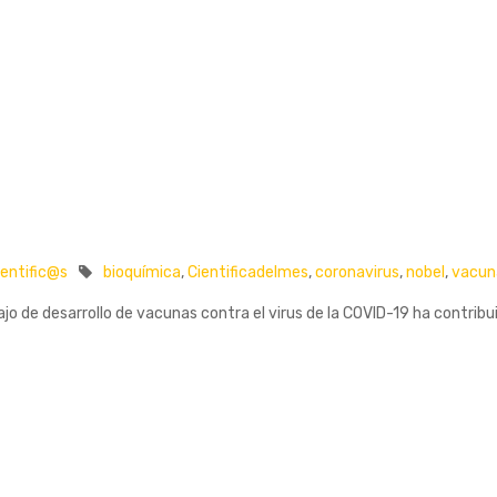
entific@s
bioquímica
,
Cientificadelmes
,
coronavirus
,
nobel
,
vacun
jo de desarrollo de vacunas contra el virus de la COVID-19 ha contribui