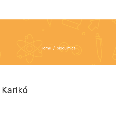
Home
bioquímica
Karikó