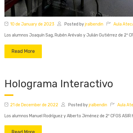
10 de January de 2023
Posted by
jralbendin
Aula Atec
Los alumnos Joaquín Sag, Rubén Arévalo y Julián Gutiérrez de 2º CFG
Read More
Holograma Interactivo
21 de December de 2022
Posted by
jralbendin
Aula At
Los alumnos Manuel Rodríguez y Alberto Jiménez de 2º CFGS ASIR ha
Read More