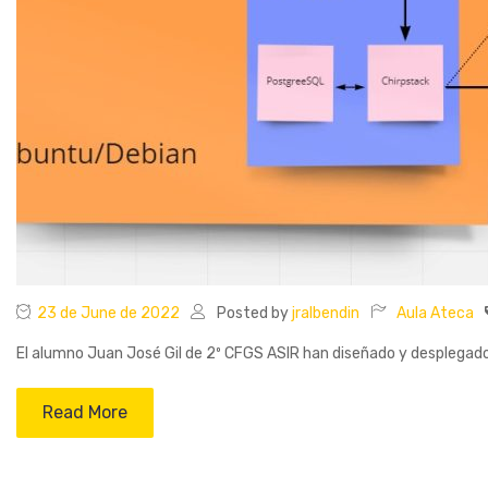
23 de June de 2022
Posted by
jralbendin
Aula Ateca
El alumno Juan José Gil de 2º CFGS ASIR han diseñado y desplega
Read More