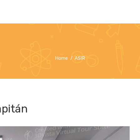
Home
ASIR
apitán