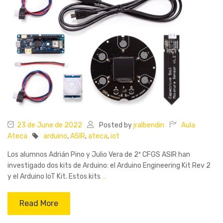
23 de June de 2022
Posted by
jralbendin
Aula
Ateca
arduino
,
ASIR
,
ateca
,
iot
Los alumnos Adrián Pino y Julio Vera de 2º CFGS ASIR han
investigado dos kits de Arduino: el Arduino Engineering Kit Rev 2
y el Arduino IoT Kit. Estos kits
…
Read More