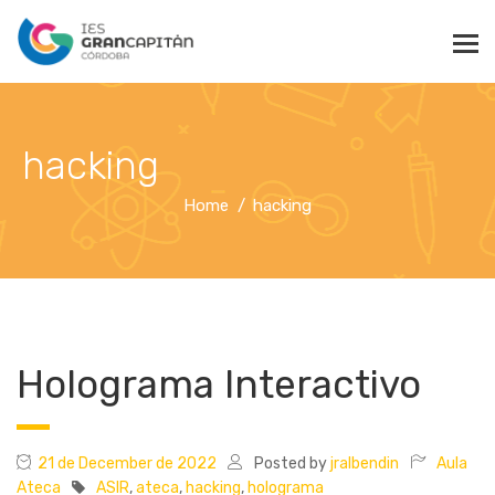
hacking
Home
hacking
Holograma Interactivo
21 de December de 2022
Posted by
jralbendin
Aula
Ateca
ASIR
,
ateca
,
hacking
,
holograma