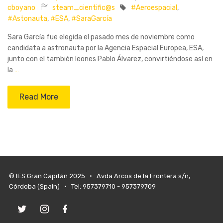
cboyano
steam_cientific@s
#Aeroespacial
,
#Astonauta
,
#ESA
,
#SaraGarcía
Sara García fue elegida el pasado mes de noviembre como
candidata a astronauta por la Agencia Espacial Europea, ESA,
junto con el también leones Pablo Álvarez, convirtiéndose así en
la
…
Read More
© IES Gran Capitán 2025 • Avda Arcos de la Frontera s/n,
Córdoba (Spain) • Tel: 957379710 - 957379709