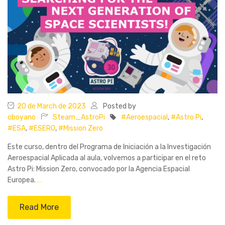
20 de March de 2023
Posted by
cboyano
Steam_AstroPi
#Aeroespacial
,
#Astro Pi
,
#ESA
,
#ESERO
,
#Mission Zero
Este curso, dentro del Programa de Iniciación a la Investigación
Aeroespacial Aplicada al aula, volvemos a participar en el reto
Astro Pi: Mission Zero, convocado por la Agencia Espacial
Europea.
…
Read More