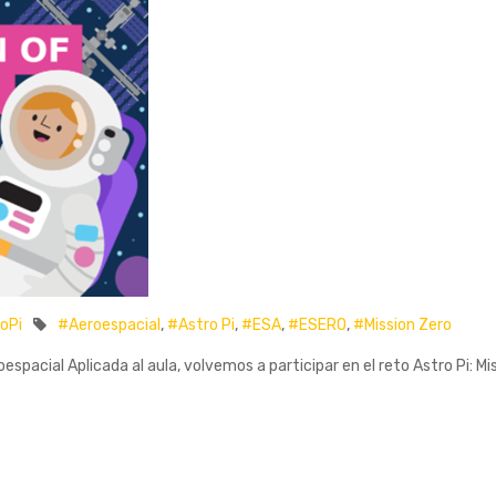
oPi
#Aeroespacial
,
#Astro Pi
,
#ESA
,
#ESERO
,
#Mission Zero
oespacial Aplicada al aula, volvemos a participar en el reto Astro Pi: 