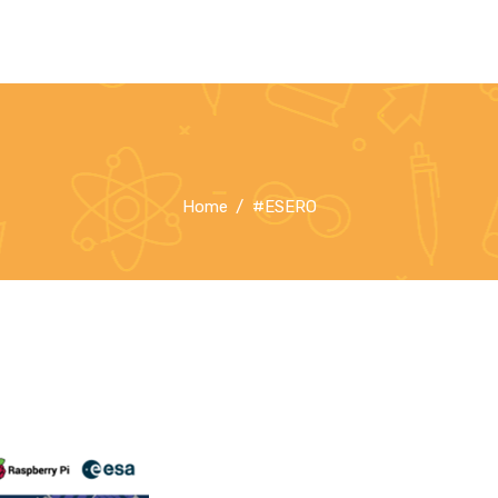
Home
#ESERO