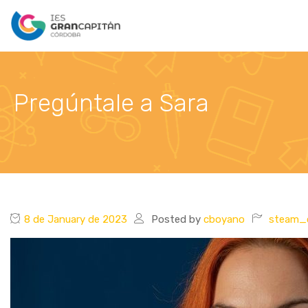
Pregúntale a Sara
8 de January de 2023
Posted by
cboyano
steam_c