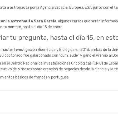
a a astronauta por la Agencia Espacial Europea, ESA, junto con el tam
con la astronauta Sara García
, algunos cursos que serán informado
n tu nombre, hasta el día 15 de enero.
ar tu pregunta, hasta el día 15, en est
 máster Investigación Biomédica y Biológica en 2013, ambas de la Univ
. Su doctorado fue galardonado con “cum laude” y ganó el Premio al D
en el Centro Nacional de Investigaciones Oncológicas (CNIO) de Españ
utivo de 6 meses sobre creación de negocios desde la ciencia y la tec
ocimientos básicos de francés y portugués