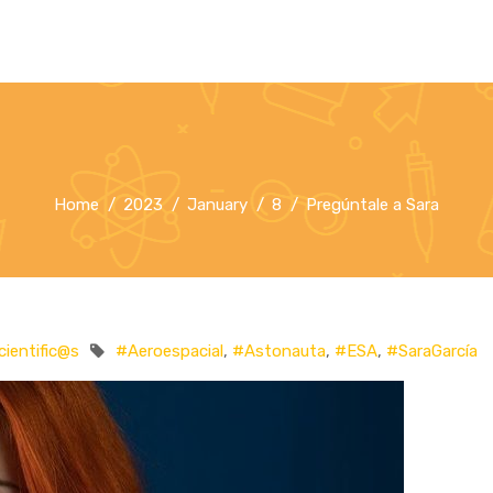
Home
2023
January
8
Pregúntale a Sara
ientific@s
#Aeroespacial
,
#Astonauta
,
#ESA
,
#SaraGarcía