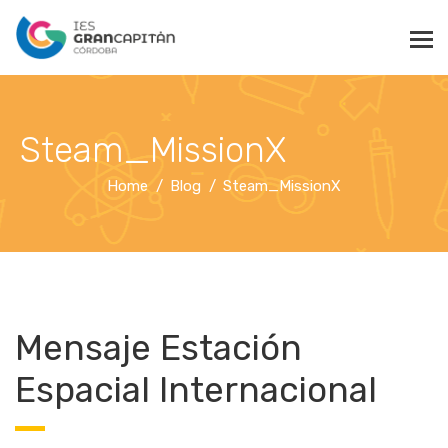
Steam_MissionX
Home
Blog
Steam_MissionX
Mensaje Estación
Espacial Internacional