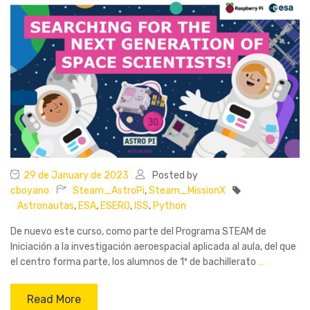
29 de January de 2023
Posted by
cboyano
Steam_AstroPi
,
Steam_MissionX
Astronautas
,
ESA
,
ESERO
,
ISS
,
Python
De nuevo este curso, como parte del Programa STEAM de
Iniciación a la investigación aeroespacial aplicada al aula, del que
el centro forma parte, los alumnos de 1º de bachillerato
…
Read More