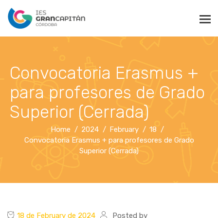
Convocatoria Erasmus +
para profesores de Grado
Superior (Cerrada)
Home
2024
February
18
Convocatoria Erasmus + para profesores de Grado
Superior (Cerrada)
18 de February de 2024
Posted by