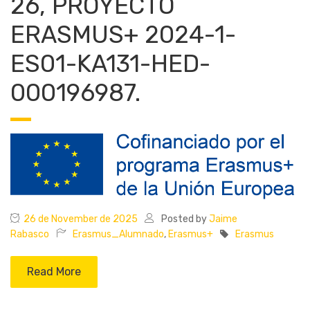
26, PROYECTO
ERASMUS+ 2024-1-
ES01-KA131-HED-
000196987.
26 de November de 2025
Posted by
Jaime
Rabasco
Erasmus_Alumnado
,
Erasmus+
Erasmus
Read More