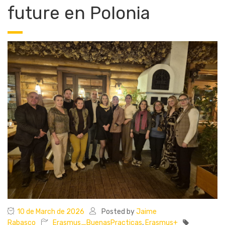
future en Polonia
10 de March de 2026
Posted by
Jaime
Rabasco
Erasmus_BuenasPracticas
,
Erasmus+