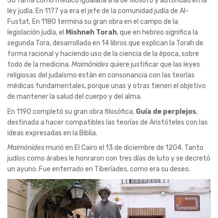
Su fama como médico igualaba a la de filósofo y autoridad en la
ley judía. En 1177 ya era el jefe de la comunidad judía de Al-
Fustat. En 1180 termina su gran obra en el campo de la
legislación judía, el
Mishneh Torah
, que en hebreo significa la
segunda Tora, desarrollada en 14 libros que explican la Torah de
forma racional y haciendo uso de la ciencia de la época, sobre
todo de la medicina.
Maimónides
quiere justificar que las leyes
religiosas del judaísmo están en consonancia con las teorías
médicas fundamentales, porque unas y otras tienen el objetivo
de mantener la salud del cuerpo y del alma.
En 1190 completó su gran obra filosófica,
Guía de perplejos
,
destinada a hacer compatibles las teorías de Aristóteles con las
ideas expresadas en la Biblia.
Maimónides
murió en El Cairo el 13 de diciembre de 1204. Tanto
judíos como árabes le honraron con tres días de luto y se decretó
un ayuno. Fue enterrado en Tiberíades, como era su deseo.