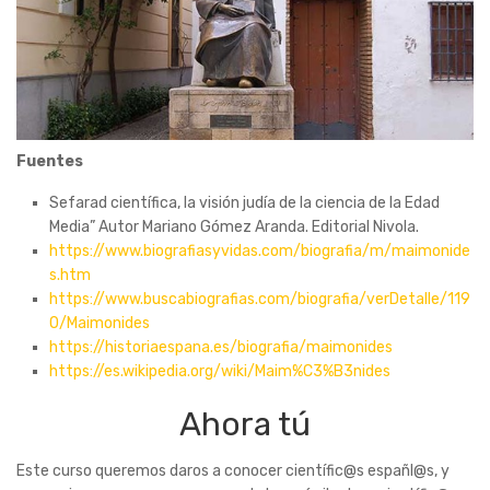
Fuentes
Sefarad científica, la visión judía de la ciencia de la Edad
Media” Autor Mariano Gómez Aranda. Editorial Nivola.
https://www.biografiasyvidas.com/biografia/m/maimonide
s.htm
https://www.buscabiografias.com/biografia/verDetalle/119
0/Maimonides
https://historiaespana.es/biografia/maimonides
https://es.wikipedia.org/wiki/Maim%C3%B3nides
Ahora tú
Este curso queremos daros a conocer científic@s españl@s, y