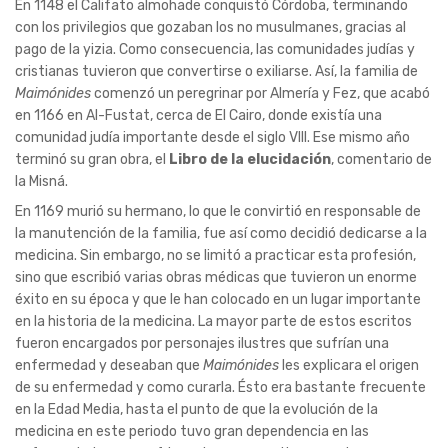
En 1148 el Califato almohade conquistó Córdoba, terminando
con los privilegios que gozaban los no musulmanes, gracias al
pago de la yizia. Como consecuencia, las comunidades judías y
cristianas tuvieron que convertirse o exiliarse. Así, la familia de
Maimónides
comenzó un peregrinar por Almería y Fez, que acabó
en 1166 en Al-Fustat, cerca de El Cairo, donde existía una
comunidad judía importante desde el siglo VIII. Ese mismo año
terminó su gran obra, el
Libro de la elucidación
, comentario de
la Misná.
En 1169 murió su hermano, lo que le convirtió en responsable de
la manutención de la familia, fue así como decidió dedicarse a la
medicina. Sin embargo, no se limitó a practicar esta profesión,
sino que escribió varias obras médicas que tuvieron un enorme
éxito en su época y que le han colocado en un lugar importante
en la historia de la medicina. La mayor parte de estos escritos
fueron encargados por personajes ilustres que sufrían una
enfermedad y deseaban que
Maimónides
les explicara el origen
de su enfermedad y como curarla. Ésto era bastante frecuente
en la Edad Media, hasta el punto de que la evolución de la
medicina en este periodo tuvo gran dependencia en las