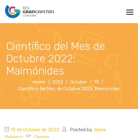
Científico del Mes de
Octubre 2022:
Maimónides
Home
2022
October
13
Científico del Mes de Octubre 2022: Maimónides
13 de October de 2022
Posted by
Jaime
Rabasco
Ciencia