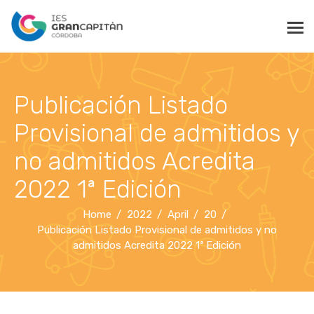
Publicación Listado
Provisional de admitidos y
no admitidos Acredita
2022 1ª Edición
Home
2022
April
20
Publicación Listado Provisional de admitidos y no
admitidos Acredita 2022 1ª Edición