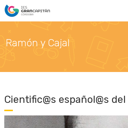
Ramón y Cajal
Cientific@s español@s del