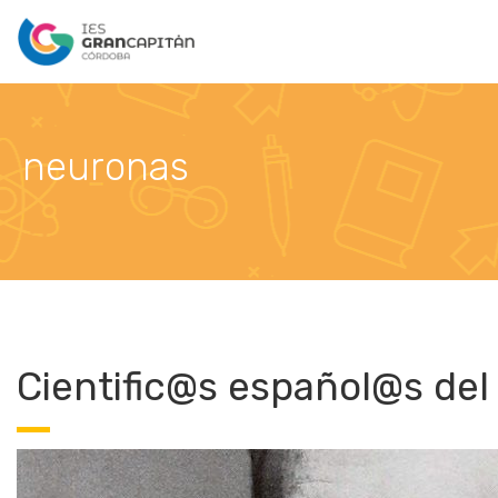
neuronas
Cientific@s español@s del