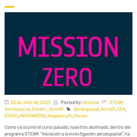
22 de June de 2023
Posted by
cboyano
STEAM
Aeroespacial
,
Steam_AstroPi
Aeroespacial
,
AstroPi
,
ESA
,
ESERO
,
MISSIONZERO
,
RaspberryPi
,
Steam
Como ya ocurrió el curso pasado, nuestros alumnado, dentro del
programa STEAM: “Iniciación a la investigación aeroespacial”, ha