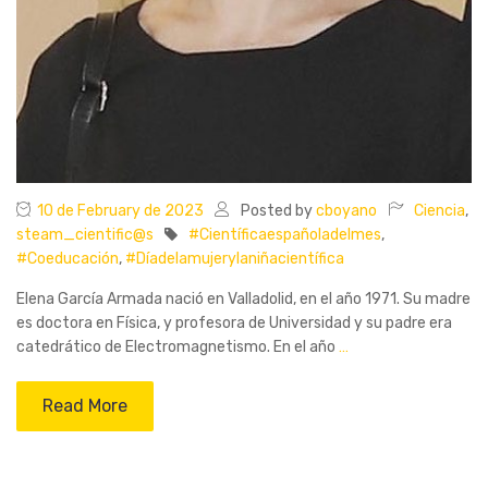
10 de February de 2023
Posted by
cboyano
Ciencia
,
steam_cientific@s
#Científicaespañoladelmes
,
#Coeducación
,
#Díadelamujerylaniñacientífica
Elena García Armada nació en Valladolid, en el año 1971. Su madre
es doctora en Física, y profesora de Universidad y su padre era
catedrático de Electromagnetismo. En el año
…
Read More