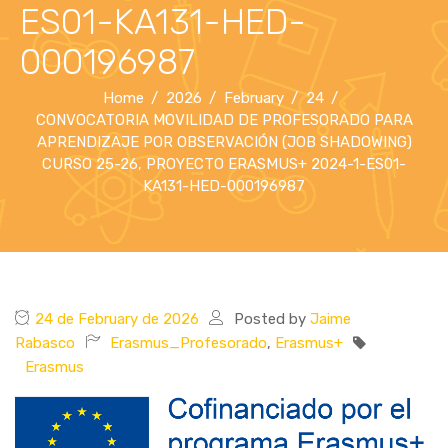
ES01-KA131-HED-
000196987
Home
2026
February
24
CONVOCATORIA MOVILIDAD DE PROFESORADO PARA
APRENDIZAJE POR OBSERVACIÓN (JOB SHADOWING)
CURSO 25-26, PROYECTO ERASMUS+ 2024-1-ES01-
KA131-HED-000196987
24 de February de 2026
Posted by
Jaime
Rabasco
Erasmus_Profesorado
,
Erasmus+
Erasmus