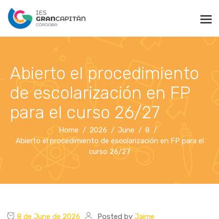
Abierto el procedimiento
de escolarización en FP
para el curso 26/27
Home
2026
June
8
Abierto el procedimiento de escolarización en FP para el
curso 26/27
8 de June de 2026
Posted by
Jaime