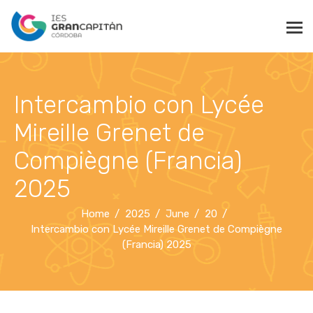
Intercambio con Lycée
Mireille Grenet de
Compiègne (Francia)
2025
Home
2025
June
20
Intercambio con Lycée Mireille Grenet de Compiègne
(Francia) 2025