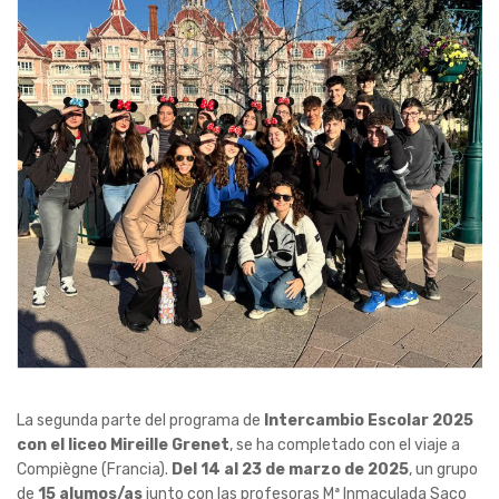
La segunda parte del programa de
Intercambio Escolar 2025
con el liceo Mireille Grenet
, se ha completado con el viaje a
Compiègne (Francia).
Del 14 al 23 de marzo de 2025
, un grupo
de
15 alumos/as
junto con las profesoras Mª Inmaculada Saco