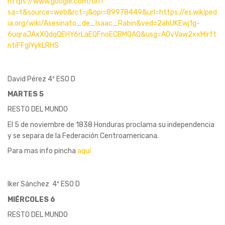
https://www.google.com/url?
sa=t&source=web&rct=j&opi=89978449&url=https://es.wikiped
ia.org/wiki/Asesinato_de_Isaac_Rabin&ved=2ahUKEwj1g-
6uqraJAxXQdqQEHY6rLaEQFnoECBMQAQ&usg=AOvVaw2xxMirft
ntiFFgIYykLRHS
David Pérez 4º ESO D
MARTES 5
RESTO DEL MUNDO
El 5 de noviembre de 1838 Honduras proclama su independencia
y se separa de la Federación Centroamericana.
Para mas info pincha
aquí
Iker Sánchez 4º ESO D
MIÉRCOLES 6
RESTO DEL MUNDO