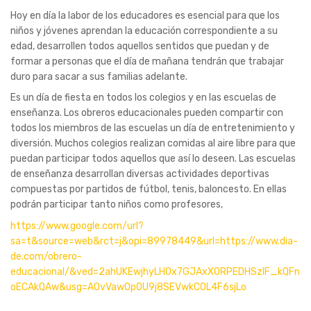
Hoy en día la labor de los educadores es esencial para que los
niños y jóvenes aprendan la educación correspondiente a su
edad, desarrollen todos aquellos sentidos que puedan y de
formar a personas que el día de mañana tendrán que trabajar
duro para sacar a sus familias adelante.
Es un día de fiesta en todos los colegios y en las escuelas de
enseñanza. Los obreros educacionales pueden compartir con
todos los miembros de las escuelas un día de entretenimiento y
diversión. Muchos colegios realizan comidas al aire libre para que
puedan participar todos aquellos que así lo deseen. Las escuelas
de enseñanza desarrollan diversas actividades deportivas
compuestas por partidos de fútbol, tenis, baloncesto. En ellas
podrán participar tanto niños como profesores,
https://www.google.com/url?
sa=t&source=web&rct=j&opi=89978449&url=https://www.dia-
de.com/obrero-
educacional/&ved=2ahUKEwjhyLH0x7GJAxX0RPEDHSzlF_kQFn
oECAkQAw&usg=AOvVaw0pOU9j8SEVwkCOL4F6sjLo