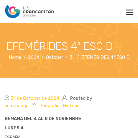
EFEMÉRIDES 4º ESO D
Home
2024
October
31
EFEMÉRIDES 4º ESO D
31 de October de 2024
Posted by
curroparejo
Geografia_Historia
SEMANA DEL 4 AL 8 DE NOVIEMBRE
LUNES 4
ESPAÑA