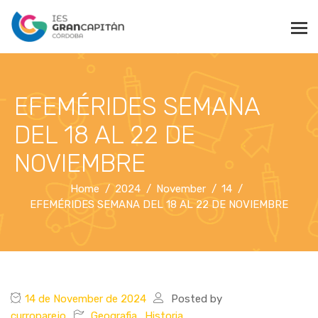
EFEMÉRIDES SEMANA
DEL 18 AL 22 DE
NOVIEMBRE
Home
2024
November
14
EFEMÉRIDES SEMANA DEL 18 AL 22 DE NOVIEMBRE
14 de November de 2024
Posted by
curroparejo
Geografia_Historia