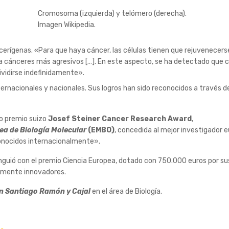
Cromosoma (izquierda) y telómero (derecha).
Imagen Wikipedia.
cerígenas. «Para que haya cáncer, las células tienen que rejuvenecers
r a cánceres más agresivos […]. En este aspecto, se ha detectado que 
ividirse indefinidamente».
ternacionales y nacionales. Sus logros han sido reconocidos a través 
so premio suizo
Josef Steiner Cancer Research Award
,
ea de Biología Molecular
(EMBO)
, concedida al mejor investigador
conocidos internacionalmente».
nguió con el premio Ciencia Europea, dotado con 750.000 euros por sus
armente innovadores.
ón Santiago Ramón y Cajal
en el área de Biología.