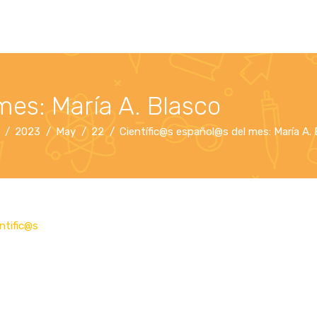
mes: María A. Blasco
2023
May
22
Científic@s español@s del mes: María A.
ntific@s