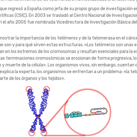
 que regresó a España como jefa de su propio grupo de investigación 
ntíficas (CSIC). En 2003 se trasladó al Centro Nacional de Investigac
n el año 2005 fue nombrada Vicedirectora de Investigación Básica del 
mostrar la importancia de los telómeros y de la telomerasa en el cán
ue son y para qué sirven estas estructuras. «Los telómeros son unas 
n en los extremos de los cromosomas y resultan esenciales para la esta
n, las terminaciones cromosómicas se erosionan de forma progresiva,
 y muerte de la célula». Los organismos vivos, sin embargo, cuentan c
xplica la experta, los organismos se enfrentan a un problema: «la tel
rte de los órganos y los tejidos».