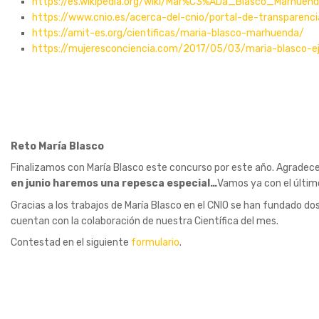
https://es.wikipedia.org/wiki/Mar%C3%ADa_Blasco_Marhuen
https://www.cnio.es/acerca-del-cnio/portal-de-transparenci
https://amit-es.org/cientificas/maria-blasco-marhuenda/
https://mujeresconciencia.com/2017/05/03/maria-blasco-ej
Reto María Blasco
Finalizamos con María Blasco este concurso por este año. Agradece
en junio haremos una repesca especial…
Vamos ya con el último
Gracias a los trabajos de María Blasco en el CNIO se han fundado d
cuentan con la colaboración de nuestra Científica del mes.
Contestad en el siguiente
formulario
.