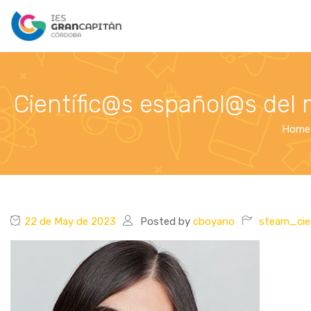
Científic@s español@s del 
Home
22 de May de 2023
Posted by
cboyano
steam_cie