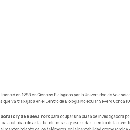
licenció en 1988 en Ciencias Biológicas por la Universidad de Valencia
as que ya trabajaba en el Centro de Biología Molecular Severo Ochoa (
aboratory de Nueva York
para ocupar una plaza de investigadora po
oca acababan de aislar la telomerasa y ese sería el centro de la invest
n el mantenimiento de los telómeros, en la inestabilidad cromosómica 