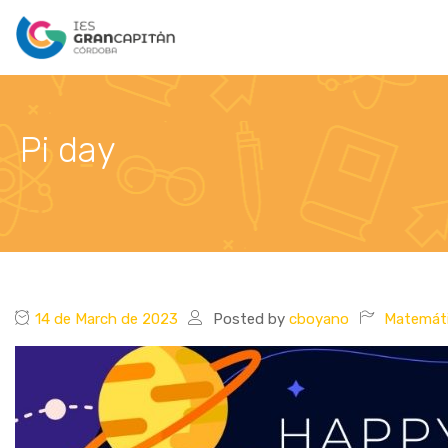
Pi day
14 de March de 2023
Posted by
cboyano
Matemát