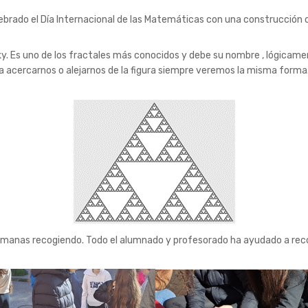
ebrado el Día Internacional de las Matemáticas con una construcción
. Es uno de los fractales más conocidos y debe su nombre , lógicamen
acercarnos o alejarnos de la figura siempre veremos la misma forma.
emanas recogiendo. Todo el alumnado y profesorado ha ayudado a recoge