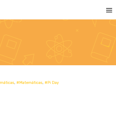
emáticas
,
#Matemáticas
,
#Pi Day