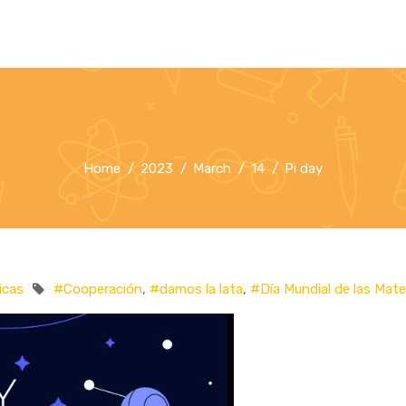
Home
2023
March
14
Pi day
icas
#Cooperación
,
#damos la lata
,
#Día Mundial de las Mat