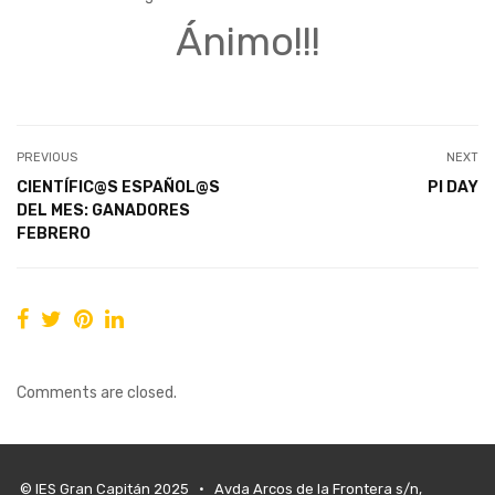
Ánimo!!!
PREVIOUS
NEXT
CIENTÍFIC@S ESPAÑOL@S
PI DAY
DEL MES: GANADORES
FEBRERO
Comments are closed.
© IES Gran Capitán 2025 • Avda Arcos de la Frontera s/n,