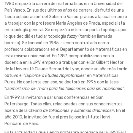
1980 empezó la carrera de matemáticas en la Universidad del
País Vasco. En sus dos últimos años de carrera, disfrutó de una
‘beca colaboración’ del Gobierno Vasco, gracias a la cual empezó
a trabajar con la profesora María Ángeles de Prada, especialista
en topología general. Se empezó a interesar por la topología, por
lo que decidió estudiar topología
fuzzy
(también llamada
borroso). Se licenció en 1985 , siendo contratada como
profesora colaboradora en el Departamento de Matemáticas en
esta misma universidad. En 1987, compatibilizando con la
docencia en la UPV, empezó a trabajar con el Dr. Gilbert Hector
de la Université Claude Bernard de Lyon, donde un año más tarde
obtuvo el “
Diplôme d’Études Approfondies
” en Matemáticas
Puras. No contenta con eso, se doctoró en 1996 con la tesis
“
Isomorfismo de Thom para las foliaciones casi sin holonomia”.
En 1999, la invitaron a dar unas conferencias en San
Petersburgo. Todas ellas, relacionadas con sus conocimientos
acerca de la «
teoría de foliaciones y sistemas dinámicos».
En el
año 2010, la invitación fue al prestigioso Instituto Henri
Poincaré, de Paris.
En la actualidad sigue siendo profesora agregada de la UPV/EHU,