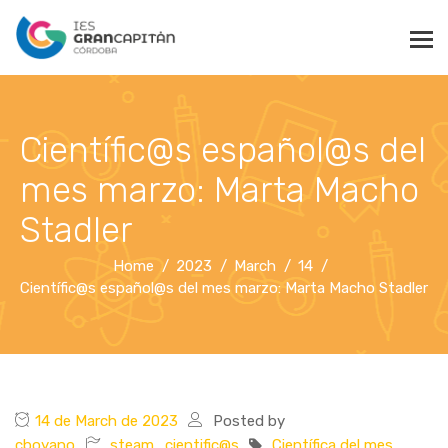
Científic@s español@s del
mes marzo: Marta Macho
Stadler
Home
2023
March
14
Científic@s español@s del mes marzo: Marta Macho Stadler
14 de March de 2023
Posted by
cboyano
steam_cientific@s
Científica del mes
,