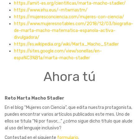
https://amit-es.org/cientificas/marta-macho-stadler/
https://www.ehu.eus/~mtwmastm/
https://mujeresconciencia.com/mujeres-con-ciencia/
https://www.mujeresnotables.com/2018/12/03/biografia-
de-marta-macho-matematica-espanola-activa-
divulgadora/
https://es.wikipedia.org/wiki/Marta_Macho_Stadler
https://sites.google.com/view/sonellas/en-
espa%C3%B1a/marta-macho-stadler
Ahora tú
Reto Marta Macho Stadler
En el blog “Mujeres con Ciencia”, que edita nuestra protagonista,
puedes encontrar varios artículos publicados este mes. Uno de
ellos se titula “Ni por favor,…” ¿cómo sigue dicho título que alude
al uso del lenguaje inclusivo?
Contestad en el siguiente
formulario
.