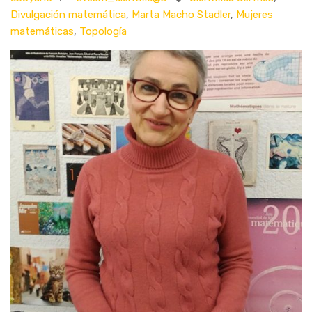
Divulgación matemática
,
Marta Macho Stadler
,
Mujeres
matemáticas
,
Topología