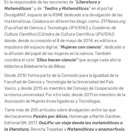
Es la responsable de las secciones de
“
Literatura y
Matemáticas
”
y de
“
Teatro y Matemáticas
”
en el portal
DivulgaMAT, espacio de la RSME dedicado a la divulgación de las
matemáticas. Colabora en diferentes blogs, como:
ZTFNews.org
(Facultad de Ciencia y Tecnología, UPV/EHU) y
Cuaderno de
Cultura Científica
(Cátedra de Cultura Científica, UPV/EHU)
donde, desde su creación el 8 de mayo de 2014, es editora e
impulsora del espacio digital, “
Mujeres con ciencia
”
, dedicado a
la difusión del papel de las mujeres en la ciencia. También
coordina el ciclo “
Ellas hacen ciencia”
que acoge cada año la
biblioteca Bidebarrieta de Bilbao.
Desde 2010 forma parte de la Comisión para la Igualdad de la
Facultad de Ciencia y Tecnología de la Universidad del País
Vasco, y desde 2015 es miembro del Consejo de Cooperación de
la misma universidad. Por otro lado, desde 2011 es miembro de la
Asociación de Mujeres Investigadoras y Tecnólogas.
Tiene más de 200 artículos sobre divulgación, entre las que
destacaremos
Pasión por Alicia,
Homenaje a Martin Gardner,
Editorial SM, 2017,
OuLiPo: un viaje desde las matemáticas a
la literatura,
Revista Tropelias y
Matemáticas y anamorfosis
,