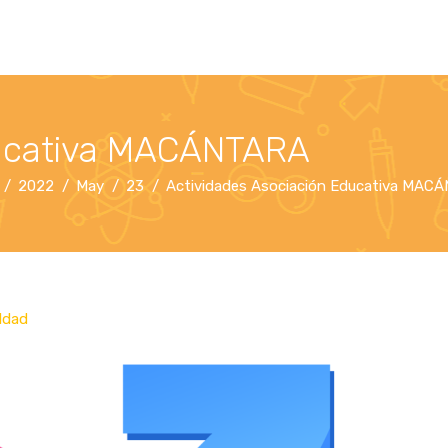
ducativa MACÁNTARA
2022
May
23
Actividades Asociación Educativa MAC
ldad