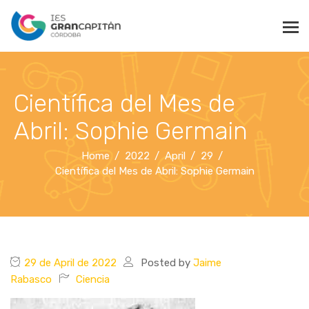
Científica del Mes de
Abril: Sophie Germain
Home
2022
April
29
Científica del Mes de Abril: Sophie Germain
29 de April de 2022
Posted by
Jaime
Rabasco
Ciencia