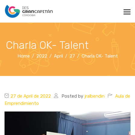
Charla OK- Talent
Home
2022
April
27
Charla OK- Talent
27 de April de 2022
Posted by
jralbendin
Aula de
Emprendimiento