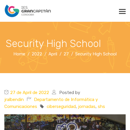
Security High School
Home
2022
April
27
Security High School
27 de April de 2022
Posted by
jralbendin
Departamento de Informática y
Comunicaciones
ciberseguridad
,
jornadas
,
shs