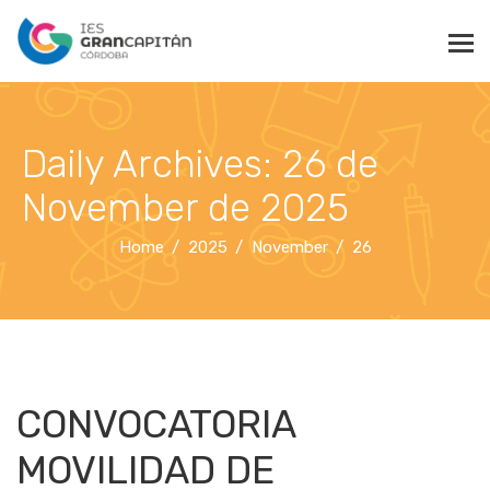
Daily Archives: 26 de
November de 2025
Home
2025
November
26
CONVOCATORIA
MOVILIDAD DE