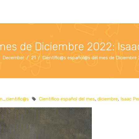
mes de Diciembre 2022: Isaa
December
21
Científic@s español@s del mes de Diciembre 
m_cientific@s
Científico español del mes
,
diciembre
,
Isaac Pe