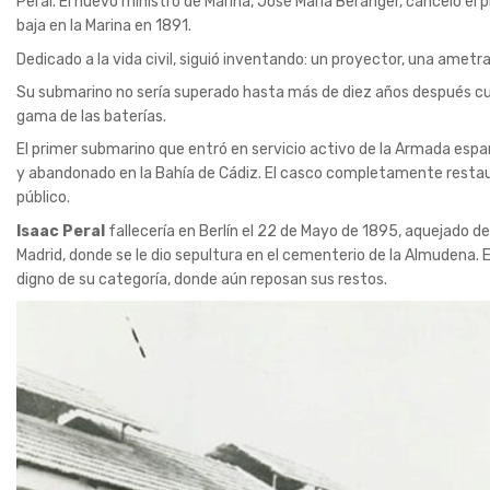
Peral. El nuevo ministro de Marina, José María Beránger, canceló el 
baja en la Marina en 1891.
Dedicado a la vida civil, siguió inventando: un proyector, una amet
Su submarino no sería superado hasta más de diez años después cua
gama de las baterías.
El primer submarino que entró en servicio activo de la Armada espa
y abandonado en la Bahía de Cádiz. El casco completamente restaura
público.
Isaac Peral
fallecería en Berlín el 22 de Mayo de 1895, aquejado d
Madrid, donde se le dio sepultura en el cementerio de la Almudena. 
digno de su categoría, donde aún reposan sus restos.