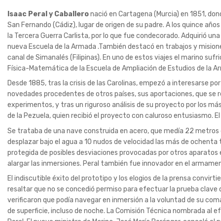
Isaac Peral y Caballero
nació en Cartagena (Murcia) en 1851, dond
San Fernando (Cádiz), lugar de origen de su padre. A los quince años
la Tercera Guerra Carlista, por lo que fue condecorado. Adquirió u
nueva Escuela de la Armada .También destacó en trabajos y misiones
canal de Simanalés (Filipinas). En uno de estos viajes el marino sufri
Física-Matemática de la Escuela de Ampliación de Estudios de la A
Desde 1885, tras la crisis de las Carolinas, empezó a interesarse 
novedades procedentes de otros países, sus aportaciones, que se ref
experimentos, y tras un riguroso análisis de su proyecto por los más
de la Pezuela, quien recibió el proyecto con caluroso entusiasmo. E
Se trataba de una nave construida en acero, que medía 22 metros d
desplazar bajo el agua a 10 nudos de velocidad las más de ochenta 
protegida de posibles desviaciones provocadas por otros aparatos e
alargar las inmersiones. Peral también fue innovador en el armame
El indiscutible éxito del prototipo y los elogios de la prensa convirti
resaltar que no se concedió permiso para efectuar la prueba clave q
verificaron que podía navegar en inmersión a la voluntad de su com
de superficie, incluso de noche. La Comisión Técnica nombrada al efe