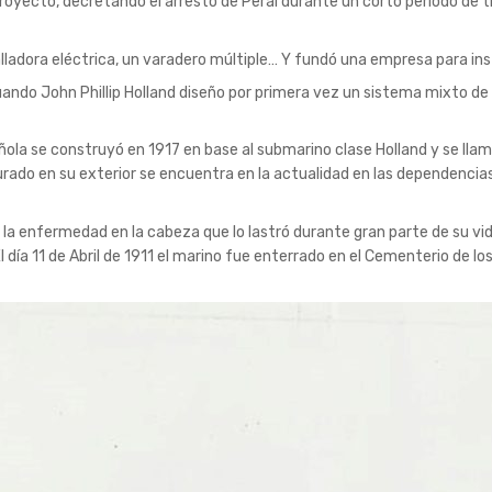
proyecto, decretando el arresto de Peral durante un corto periodo de t
ralladora eléctrica, un varadero múltiple… Y fundó una empresa para in
ndo John Phillip Holland diseño por primera vez un sistema mixto de 
ñola se construyó en 1917 en base al submarino clase Holland y se lla
do en su exterior se encuentra en la actualidad en las dependencias 
e la enfermedad en la cabeza que lo lastró durante gran parte de su vi
El día 11 de Abril de 1911 el marino fue enterrado en el Cementerio de