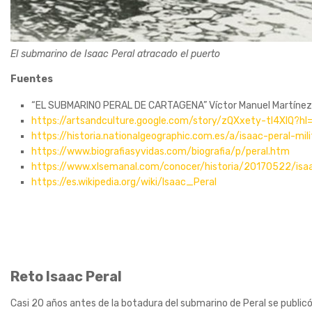
El submarino de Isaac Peral atracado el puerto
Fuentes
“EL SUBMARINO PERAL DE CARTAGENA” Víctor Manuel Martíne
https://artsandculture.google.com/story/zQXxety-tI4XIQ?hl
https://historia.nationalgeographic.com.es/a/isaac-peral-m
https://www.biografiasyvidas.com/biografia/p/peral.htm
https://www.xlsemanal.com/conocer/historia/20170522/isaa
https://es.wikipedia.org/wiki/Isaac_Peral
Reto Isaac Peral
Casi 20 años antes de la botadura del submarino de Peral se publicó