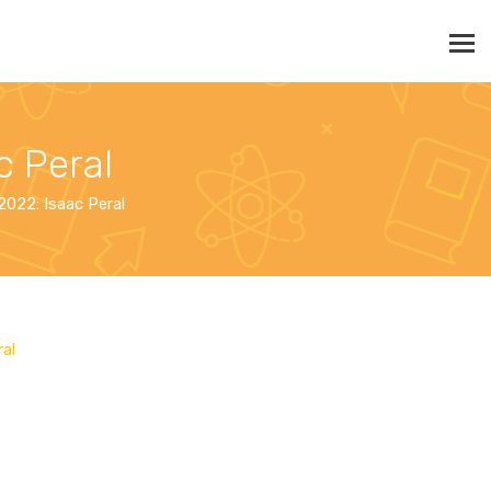
c Peral
2022: Isaac Peral
ral