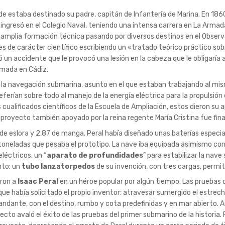
e estaba destinado su padre, capitán de Infantería de Marina. En 1860
 ingresó en el Colegio Naval, teniendo una intensa carrera en La Armad
na amplia formación técnica pasando por diversos destinos en el Observ
 de carácter científico escribiendo un «tratado teórico práctico sob
ó un accidente que le provocó una lesión en la cabeza que le obligaría a
rmada en Cádiz.
por la navegación submarina, asunto en el que estaban trabajando al 
erían sobre todo al manejo de la energía eléctrica para la propulsión 
 cualificados científicos de la Escuela de Ampliación, estos dieron su
l proyecto también apoyado por la reina regente María Cristina fue fi
e eslora y 2,87 de manga. Peral había diseñado unas baterías especia
toneladas que pesaba el prototipo. La nave iba equipada asimismo con
léctricos, un “
aparato de profundidades
” para estabilizar la nave
nto: un
tubo lanzatorpedos
de su invención, con tres cargas, permit
eron a
Isaac Peral
en un héroe popular por algún tiempo. Las pruebas of
ue había solicitado el propio inventor: atravesar sumergido el estrecho
andante, con el destino, rumbo y cota predefinidas y en mar abierto. A
cto avaló el éxito de las pruebas del primer submarino de la historia.