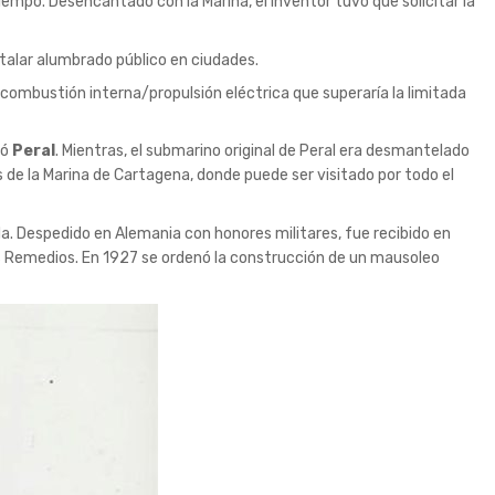
iempo. Desencantado con la Marina, el inventor tuvo que solicitar la
stalar alumbrado público en ciudades.
combustión interna/propulsión eléctrica que superaría la limitada
mó
Peral
. Mientras, el submarino original de Peral era desmantelado
de la Marina de Cartagena, donde puede ser visitado por todo el
da. Despedido en Alemania con honores militares, fue recibido en
 los Remedios. En 1927 se ordenó la construcción de un mausoleo