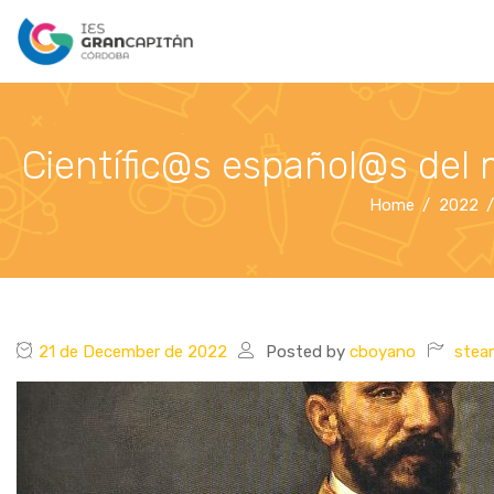
Científic@s español@s del 
Home
2022
21 de December de 2022
Posted by
cboyano
stea