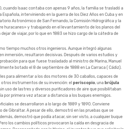
, cuando Isaac contaba con apenas 9 años, la familia se trasladó a
a Española, interviniendo en la guerra de los Diez Años en Cuba y en
atorio Astronómico de San Fernando, la Comisión Hidrográfica y la
re huracanes» y trabajando en el levantamiento de los planos del
 dejar de viajar, por lo que en 1883 se hizo cargo de la cátedra de
mismo tiempo muchos otros ingenieros. Aunque integró algunas
en inmersión, resultaron decisivas. Después de varios estudios y
 aprobación para que fuese trasladado al ministro de Marina, Manuel
nalmente botado el 8 de septiembre de 1888 en La Carraca ( Cádiz).
les para alimentar a los dos motores de 30 caballos, capaces de
 otros instrumentos de su invención: el
periscopio
, una
brújula
 sin uso de lastres y diversos purificadores de aire que posibilitaban
ía por primera vez atacar a distancia a los buques enemigos.
iciales se desarrollaron a lo largo de 1889 y 1890. Conviene
 de Gibraltar. A pesar de ello, demostró en las pruebas que se
demás, demostró que podía atacar, sin ser visto, a cualquier buque
 Pero los cambios políticos provocaron la caída en desgracia de