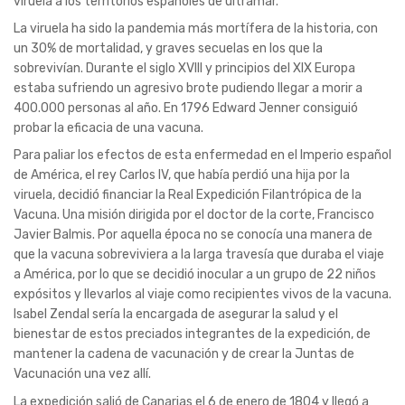
viruela a los territorios españoles de ultramar.
La viruela ha sido la pandemia más mortífera de la historia, con
un 30% de mortalidad, y graves secuelas en los que la
sobrevivían. Durante el siglo XVIII y principios del XIX Europa
estaba sufriendo un agresivo brote pudiendo llegar a morir a
400.000 personas al año. En 1796 Edward Jenner consiguió
probar la eficacia de una vacuna.
Para paliar los efectos de esta enfermedad en el Imperio español
de América, el rey Carlos IV, que había perdió una hija por la
viruela, decidió financiar la Real Expedición Filantrópica de la
Vacuna. Una misión dirigida por el doctor de la corte, Francisco
Javier Balmis. Por aquella época no se conocía una manera de
que la vacuna sobreviviera a la larga travesía que duraba el viaje
a América, por lo que se decidió inocular a un grupo de 22 niños
expósitos y llevarlos al viaje como recipientes vivos de la vacuna.
Isabel Zendal sería la encargada de asegurar la salud y el
bienestar de estos preciados integrantes de la expedición, de
mantener la cadena de vacunación y de crear la Juntas de
Vacunación una vez allí.
La expedición salió de Canarias el 6 de enero de 1804 y llegó a