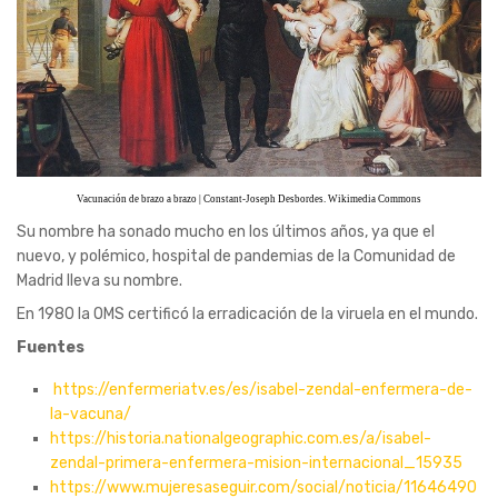
Vacunación de brazo a brazo | Constant-Joseph Desbordes. Wikimedia Commons
Su nombre ha sonado mucho en los últimos años, ya que el
nuevo, y polémico, hospital de pandemias de la Comunidad de
Madrid lleva su nombre.
En 1980 la OMS certificó la erradicación de la viruela en el mundo.
Fuentes
https://enfermeriatv.es/es/isabel-zendal-enfermera-de-
la-vacuna/
https://historia.nationalgeographic.com.es/a/isabel-
zendal-primera-enfermera-mision-internacional_15935
https://www.mujeresaseguir.com/social/noticia/11646490