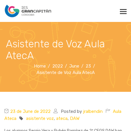
Asistente de Voz Aula
AtecA
Home
2022
June
23
Asistente de Voz Aula AtecA
23 de June de 2022
Posted by
jralbendin
Aula
Ateca
asistente voz
,
ateca
,
DAW
Los alumnos Sergio Vera y Rubén Ramírez de 2º CFGS DAW han