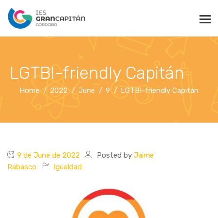
LGTBI-friendly Capitán
Home
2022
June
9
LGTBI-friendly Capitán
9 de June de 2022
Posted by
Jaime
Rabasco
Igualdad