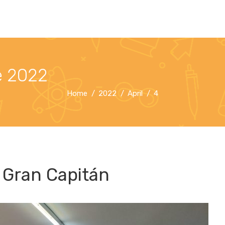
de 2022
Home
2022
April
4
S Gran Capitán