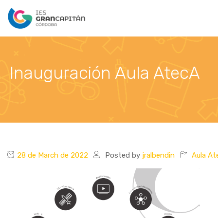
Inauguración Aula AtecA
28 de March de 2022
Posted by
jralbendin
Aula At