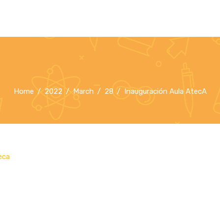
Home
2022
March
28
Inauguración Aula AtecA
eca