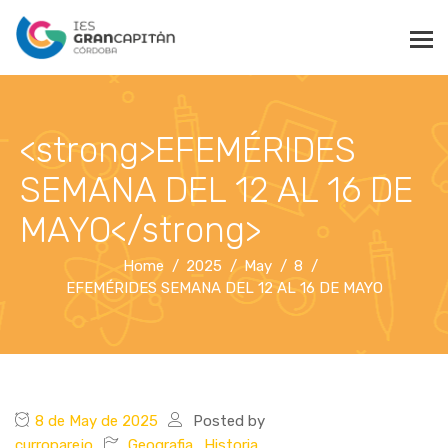
<strong>EFEMÉRIDES
SEMANA DEL 12 AL 16 DE
MAYO</strong>
Home
2025
May
8
EFEMÉRIDES SEMANA DEL 12 AL 16 DE MAYO
8 de May de 2025
Posted by
curroparejo
Geografia_Historia