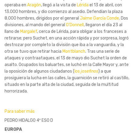
operaba en
Aragón
, llegó a la vista de
Lérida
el 13 de abril, con
13.000 hombres, y dio comienzo al asedio. Defendían la plaza
8.000 hombres, dirigidos por el general
Jaime García Conde
. Dos
divisiones, al mando del general
O’Donnell
, llegaron el día 23 al
llano de
Margalef
, cerca de Lérida, para obligar a los franceses a
retirarse; pero Suchet, en una acción rápida y por sorpresa, logró
destrozar por completo la división que iba a la vanguardia, y la
otra se tuvo que retirar hacia
Montblanch
. Tras una serie de
ataques y contraataques, el 13 de mayo dio Suchet la orden de
asalto. Ocupados los baluartes, se luchó en la Calle Mayor y, ante
la oposición de algunos ciudadanos (
los
josefinos
) a que
prosiguiera la lucha en las calles, la guarnición se retiró al castillo,
situado en la parte alta de la ciudad, seguida de la multitud
horrorizada.
Para saber más
PEDRO HIDALGO 4º ESO D
EUROPA