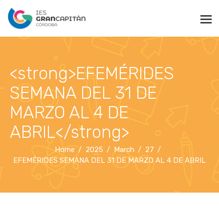
<strong>EFEMÉRIDES
SEMANA DEL 31 DE
MARZO AL 4 DE
ABRIL</strong>
Home
2025
March
27
EFEMÉRIDES SEMANA DEL 31 DE MARZO AL 4 DE ABRIL