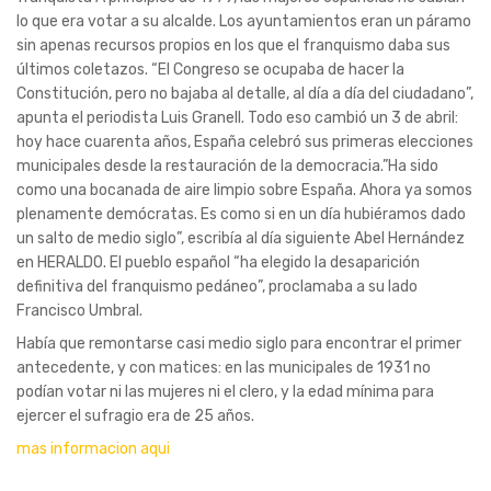
lo que era votar a su alcalde. Los ayuntamientos eran un páramo
sin apenas recursos propios en los que el franquismo daba sus
últimos coletazos. “El Congreso se ocupaba de hacer la
Constitución, pero no bajaba al detalle, al día a día del ciudadano”,
apunta el periodista Luis Granell. Todo eso cambió un 3 de abril:
hoy hace cuarenta años, España celebró sus primeras elecciones
municipales desde la restauración de la democracia.”Ha sido
como una bocanada de aire limpio sobre España. Ahora ya somos
plenamente demócratas. Es como si en un día hubiéramos dado
un salto de medio siglo”, escribía al día siguiente Abel Hernández
en HERALDO. El pueblo español “ha elegido la desaparición
definitiva del franquismo pedáneo”, proclamaba a su lado
Francisco Umbral.
Había que remontarse casi medio siglo para encontrar el primer
antecedente, y con matices: en las municipales de 1931 no
podían votar ni las mujeres ni el clero, y la edad mínima para
ejercer el sufragio era de 25 años.
mas informacion aqui