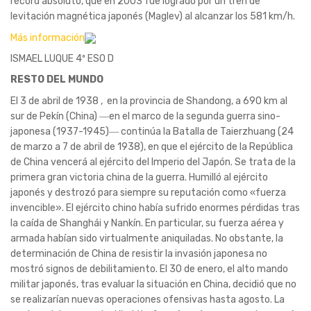
récord absoluto, que en 2003 fue logrado por un tren de
levitación magnética japonés (Maglev) al alcanzar los 581 km/h.
Más información
ISMAEL LUQUE 4º ESO D
RESTO DEL MUNDO
El 3 de abril de 1938 , en la provincia de Shandong, a 690 km al
sur de Pekín (China) ―en el marco de la segunda guerra sino-
japonesa (1937-1945)― continúa la Batalla de Taierzhuang (24
de marzo a 7 de abril de 1938), en que el ejército de la República
de China vencerá al ejército del Imperio del Japón. Se trata de la
primera gran victoria china de la guerra. Humilló al ejército
japonés y destrozó para siempre su reputación como «fuerza
invencible». El ejército chino había sufrido enormes pérdidas tras
la caída de Shanghái y Nankín. En particular, su fuerza aérea y
armada habían sido virtualmente aniquiladas. No obstante, la
determinación de China de resistir la invasión japonesa no
mostró signos de debilitamiento. El 30 de enero, el alto mando
militar japonés, tras evaluar la situación en China, decidió que no
se realizarían nuevas operaciones ofensivas hasta agosto. La