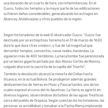
una duración de un cuarto de hora, con intermitencias. En el
Cusco, todos los templos y la mayor parte de las edificaciones
sufrieron daños considerables, generalizando los estragos en
Abancay, Andahuaylas y otros pueblos de la región.
Según historiadores de la web El observador Cusco: “Cusco fue
destruido por un estrepitoso terremoto el 31 de marzo de 1650:
duró lo que dura «tres credos», y fue de tal magnitud que
derrumbó templos, conventos, casas reales, haciendas. Le
siguieron más de 400 temblores. La hecatombe fue perennizada
por un lienzo gigante pintado por don Alonso Cortés de Monroy,
colgado ahora en la sacristía de la capilla del Triunfo”.
También la desolación alcanzó la meseta del Collao hasta
Sicasica, en la actual Bolivia. Se produjeron además grandes
deslizamientos de tierras en Písac y Paucartambo, uno de los
cuales expresó el curso del río Apurímac. La tierra se agrietó en
diversos lugares, observándose disturbios de las aguas freáticas
cerca del pueblo de Oropesa. Según cuentan los historiadores, las
personas se arrodillaban y besaban a la Pacha Mama implorando